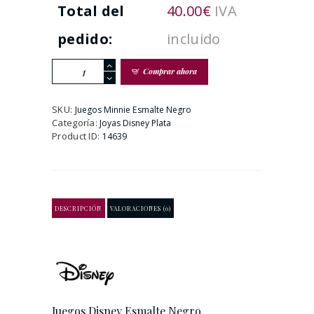
Total del
40.00
€
IVA
pedido:
incluido
Juegos
Comprar ahora
Disney
Esmalte
Negro
SKU:
Juegos Minnie Esmalte Negro
cantidad
Categoría:
Joyas Disney Plata
Product ID:
14639
DESCRIPCIÓN
VALORACIONES (0)
Juegos Disney Esmalte Negro