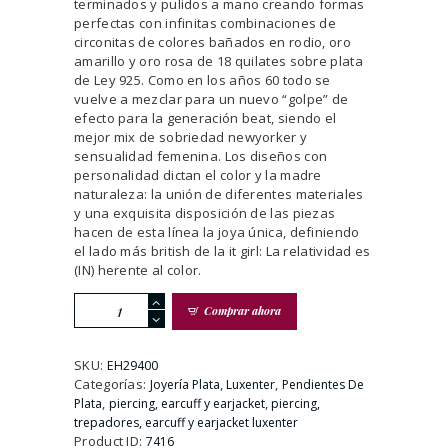
terminados y pulidos a mano creando formas
perfectas con infinitas combinaciones de
circonitas de colores bañados en rodio, oro
amarillo y oro rosa de 18 quilates sobre plata
de Ley 925. Como en los años 60 todo se
vuelve a mezclar para un nuevo “golpe” de
efecto para la generación beat, siendo el
mejor mix de sobriedad newyorker y
sensualidad femenina. Los diseños con
personalidad dictan el color y la madre
naturaleza: la unión de diferentes materiales
y una exquisita disposición de las piezas
hacen de esta línea la joya única, definiendo
el lado más british de la it girl: La relatividad es
(IN) herente al color.
Pendiente
Comprar ahora
Earcuff
Plata
y
SKU:
EH29400
Circonitas
Categorías:
,
,
Joyería Plata
Luxenter
Pendientes De
cantidad
,
,
Plata
piercing, earcuff y earjacket
piercing,
trepadores, earcuff y earjacket luxenter
Product ID:
7416