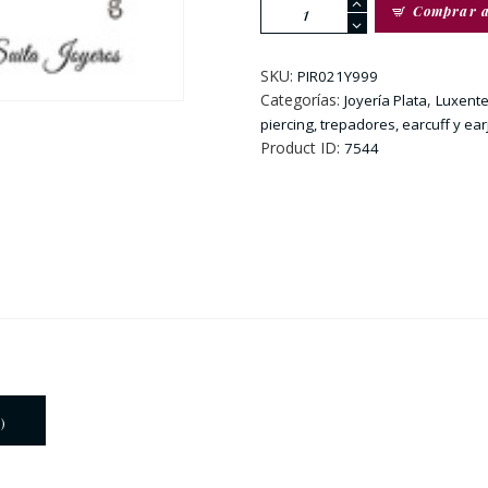
Pendiente
Comprar 
Piercing
Plata
Dorada
SKU:
PIR021Y999
y
Categorías:
,
Joyería Plata
Luxente
Circonitas
piercing, trepadores, earcuff y ear
cantidad
Product ID:
7544
)