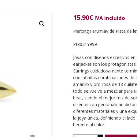
15.90
€
IVA incluido
Piercing Ferumlay de Plata de l
PIR021Y999
Joyas con diseños excesivos en l
earjacket son los protagonista
Earrings cuidadosamente termi
con infinitas combinaciones de 
amarillo y oro rosa de 18 quila
todo se vuelve a mezclar para u
beat, siendo el mejor mix de so
diseños con personalidad dictan 
diferentes materiales y una exqu
la joya única, definiendo el lado m
herente al color.