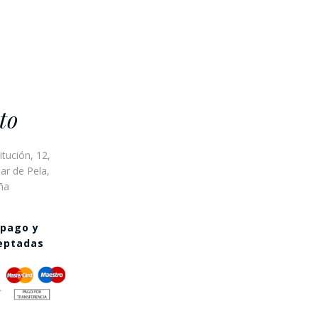
to
itución, 12,
ar de Pela,
ña
 pago y
ceptadas