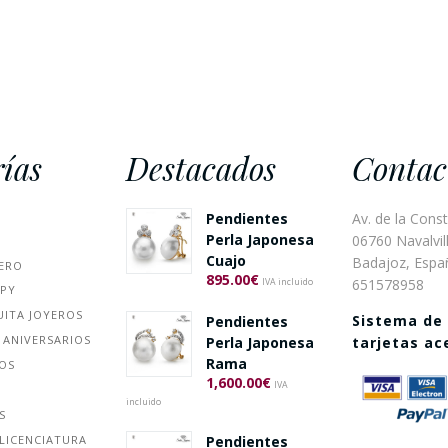
ías
Destacados
Contac
Pendientes
Av. de la Const
Perla Japonesa
06760 Navalvill
Cuajo
Badajoz, Espa
ERO
895.00
€
651578958
IVA incluido
PPY
UITA JOYEROS
Sistema de
Pendientes
 ANIVERSARIOS
Perla Japonesa
tarjetas a
Rama
ÑOS
1,600.00
€
IVA
incluido
S
Pendientes
LICENCIATURA