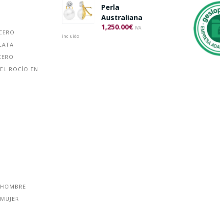
Perla
Australiana
1,250.00
€
IVA
ACERO
incluido
LATA
CERO
EL ROCÍO EN
 HOMBRE
 MUJER