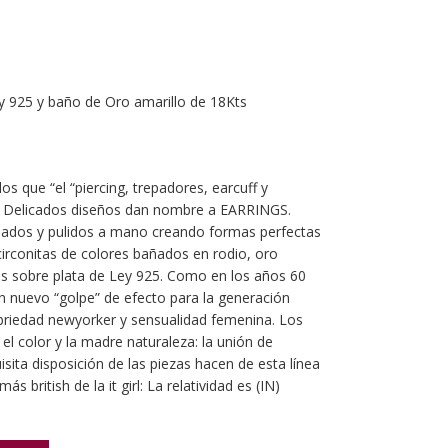
ey 925 y baño de Oro amarillo de 18Kts
os que “el “piercing, trepadores, earcuff y
s. Delicados diseños dan nombre a EARRINGS.
nados y pulidos a mano creando formas perfectas
circonitas de colores bañados en rodio, oro
tes sobre plata de Ley 925. Como en los años 60
n nuevo “golpe” de efecto para la generación
briedad newyorker y sensualidad femenina. Los
el color y la madre naturaleza: la unión de
isita disposición de las piezas hacen de esta línea
ás british de la it girl: La relatividad es (IN)