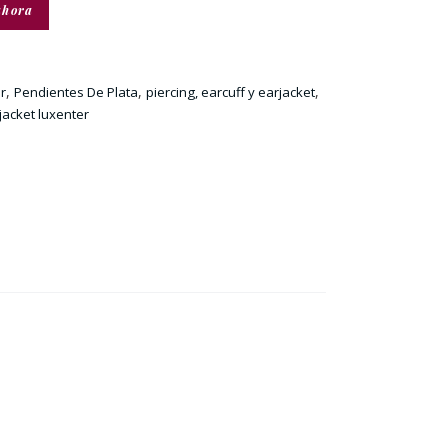
ahora
,
,
,
r
Pendientes De Plata
piercing, earcuff y earjacket
jacket luxenter