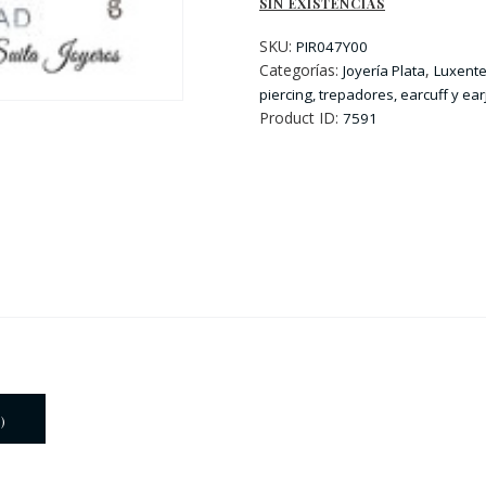
SIN EXISTENCIAS
SKU:
PIR047Y00
Categorías:
,
Joyería Plata
Luxente
piercing, trepadores, earcuff y ear
Product ID:
7591
)