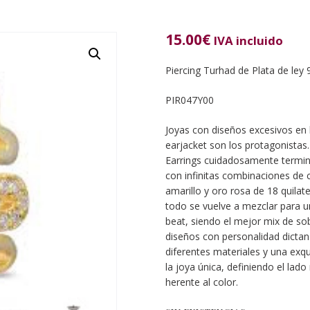
15.00
€
IVA incluido
Piercing Turhad de Plata de ley
PIR047Y00
Joyas con diseños excesivos en l
earjacket son los protagonista
Earrings cuidadosamente termi
con infinitas combinaciones de 
amarillo y oro rosa de 18 quila
todo se vuelve a mezclar para u
beat, siendo el mejor mix de so
diseños con personalidad dictan 
diferentes materiales y una exqu
la joya única, definiendo el lado m
herente al color.