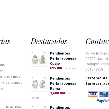
ías
Destacados
Contac
Pendientes
Av. de la Const
Perla Japonesa
06760 Navalvill
Cuajo
Badajoz, Espa
ERO
895.00
€
651578958
IVA incluido
PPY
UITA JOYEROS
Sistema de
Pendientes
 ANIVERSARIOS
Perla Japonesa
tarjetas a
Rama
ÑOS
1,600.00
€
IVA
incluido
S
Pendientes
LICENCIATURA