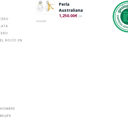
Perla
Australiana
1,250.00
€
IVA
ACERO
incluido
LATA
CERO
EL ROCÍO EN
 HOMBRE
 MUJER