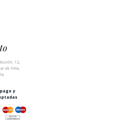
to
itución, 12,
ar de Pela,
ña
 pago y
ceptadas