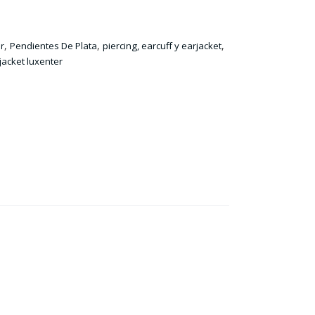
,
,
,
r
Pendientes De Plata
piercing, earcuff y earjacket
jacket luxenter