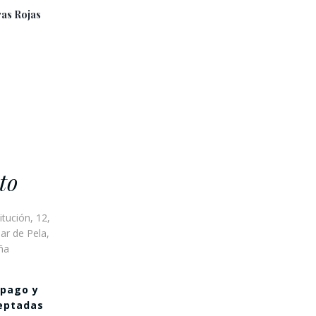
ras Rojas
to
itución, 12,
ar de Pela,
ña
 pago y
ceptadas