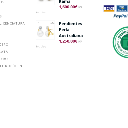
Rama
ÑOS
1,600.00
€
IVA
incluido
S
Pendientes
LICENCIATURA
Perla
Australiana
1,250.00
€
IVA
ACERO
incluido
LATA
CERO
EL ROCÍO EN