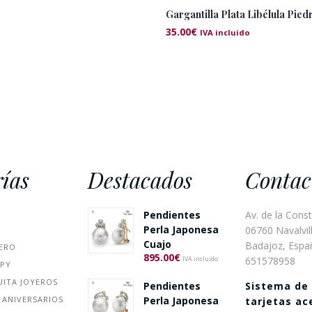
Gargantilla Plata Libélula Pied
35.00
€
IVA incluido
ías
Destacados
Contac
Pendientes
Av. de la Const
Perla Japonesa
06760 Navalvill
Cuajo
Badajoz, Espa
ERO
895.00
€
651578958
IVA incluido
PPY
UITA JOYEROS
Sistema de
Pendientes
 ANIVERSARIOS
Perla Japonesa
tarjetas a