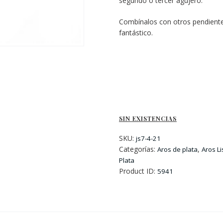
segundo o tercer agujero.
Combínalos con otros pendiente4
fantástico.
SIN EXISTENCIAS
SKU:
js7-4-21
Categorías:
,
Aros de plata
Aros Li
Plata
Product ID:
5941