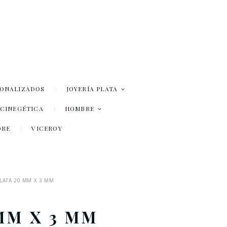
SONALIZADOS
JOYERÍA PLATA
– CINEGÉTICA
HOMBRE
DRE
VICEROY
LATA 20 MM X 3 MM
MM X 3 MM