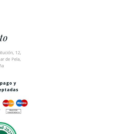
to
itución, 12,
ar de Pela,
ña
 pago y
ceptadas