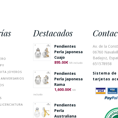
ías
Destacados
Contac
Pendientes
Av. de la Const
Perla Japonesa
06760 Navalvill
Cuajo
Badajoz, Espa
ERO
895.00
€
651578958
IVA incluido
PPY
UITA JOYEROS
Sistema de
Pendientes
 ANIVERSARIOS
Perla Japonesa
tarjetas a
Rama
ÑOS
1,600.00
€
IVA
incluido
S
Pendientes
LICENCIATURA
Perla
Australiana