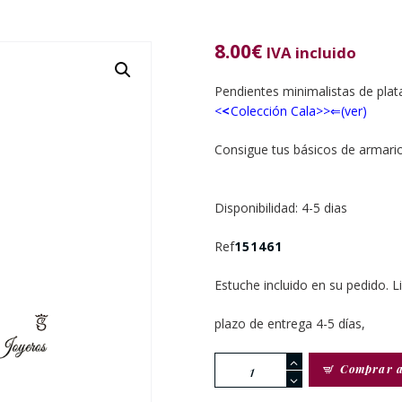
8.00
€
IVA incluido
Pendientes minimalistas de pla
<
<
Colección Cala>>⇐(ver)
Consigue tus básicos de armario
Disponibilidad: 4-5 dias
Ref
151461
Estuche incluido en su pedido. L
plazo de entrega 4-5 días,
Pendientes
Comprar 
De
Plata