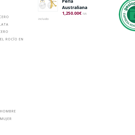
Perla
Australiana
1,250.00
€
IVA
ACERO
incluido
LATA
CERO
EL ROCÍO EN
 HOMBRE
 MUJER