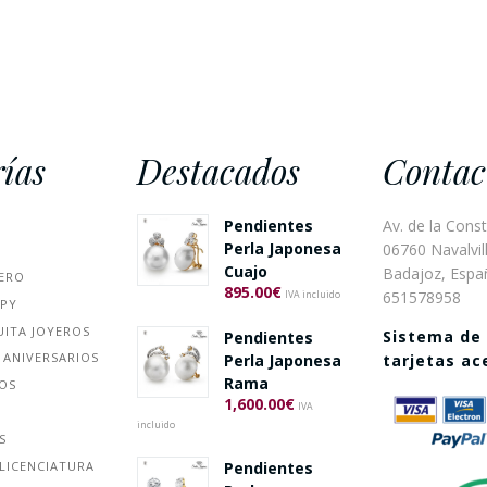
ías
Destacados
Contac
Pendientes
Av. de la Const
Perla Japonesa
06760 Navalvill
Cuajo
Badajoz, Espa
ERO
895.00
€
651578958
IVA incluido
PPY
UITA JOYEROS
Sistema de
Pendientes
 ANIVERSARIOS
Perla Japonesa
tarjetas a
Rama
ÑOS
1,600.00
€
IVA
incluido
S
Pendientes
LICENCIATURA