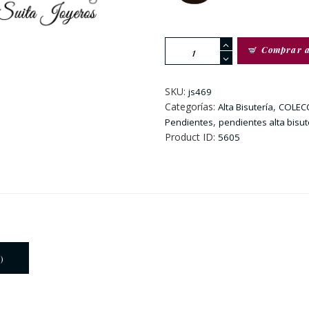
Pendientes
Comprar 
Flor
Rosa
cantidad
SKU:
js469
Categorías:
,
Alta Bisutería
COLEC
,
Pendientes
pendientes alta bisut
Product ID:
5605
)