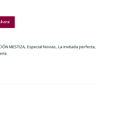
ahora
,
,
,
CIÓN MESTIZA
Especial Novias
La invitada perfecta
ería