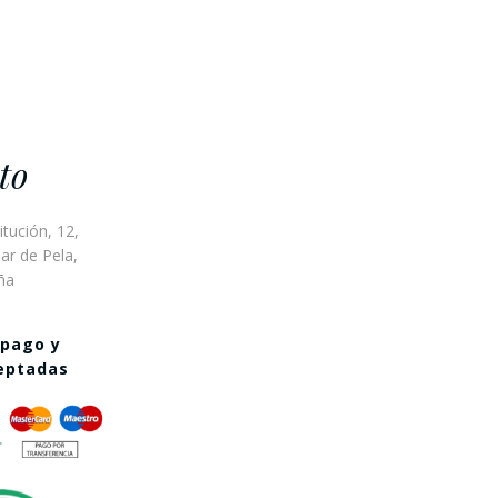
to
itución, 12,
ar de Pela,
ña
 pago y
ceptadas