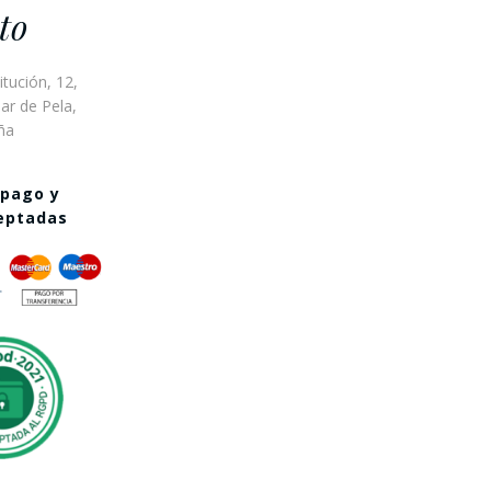
to
itución, 12,
ar de Pela,
ña
 pago y
ceptadas