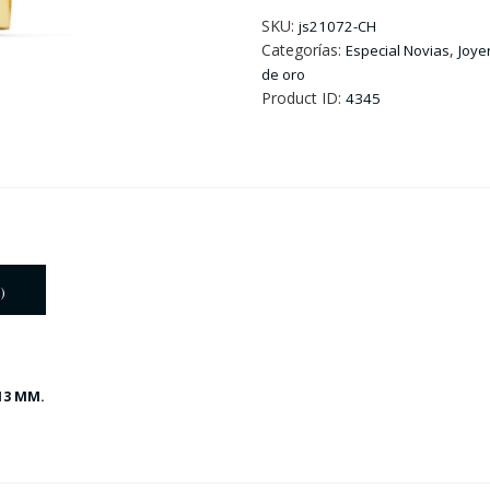
Largos
Oro
SKU:
js21072-CH
y
Categorías:
,
Especial Novias
Joye
Circonitas
de oro
cantidad
Product ID:
4345
)
13 MM.