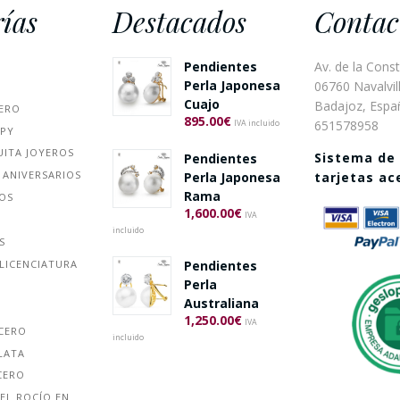
ías
Destacados
Contac
Pendientes
Av. de la Const
Perla Japonesa
06760 Navalvill
Cuajo
Badajoz, Espa
ERO
895.00
€
651578958
IVA incluido
PPY
UITA JOYEROS
Sistema de
Pendientes
 ANIVERSARIOS
Perla Japonesa
tarjetas a
Rama
ÑOS
1,600.00
€
IVA
incluido
S
Pendientes
LICENCIATURA
Perla
Australiana
1,250.00
€
IVA
ACERO
incluido
LATA
CERO
EL ROCÍO EN