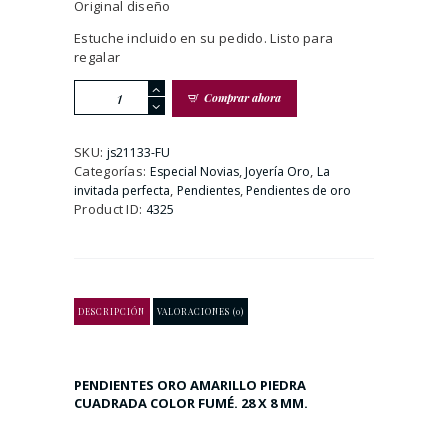
Original diseño
Estuche incluido en su pedido. Listo para
regalar
Pendientes
Comprar ahora
Georgia
Largos
Oro
SKU:
js21133-FU
y
Categorías:
,
,
Especial Novias
Joyería Oro
La
Circonitas
,
,
invitada perfecta
Pendientes
Pendientes de oro
cantidad
Product ID:
4325
DESCRIPCIÓN
VALORACIONES (0)
PENDIENTES ORO AMARILLO PIEDRA
CUADRADA COLOR FUMÉ. 28 X 8 MM.