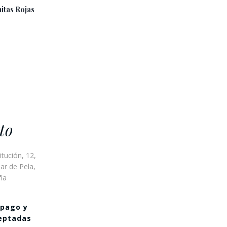
itas Rojas
to
itución, 12,
ar de Pela,
ña
 pago y
ceptadas