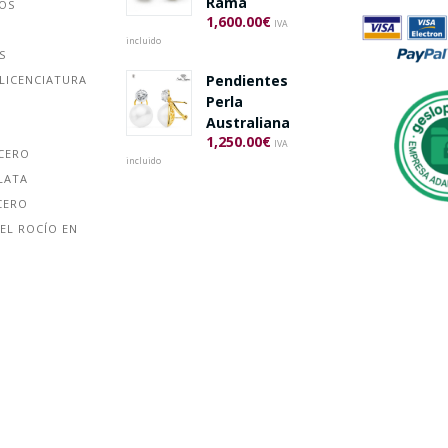
Rama
ÑOS
1,600.00
€
IVA
incluido
S
Pendientes
LICENCIATURA
Perla
Australiana
1,250.00
€
IVA
ACERO
incluido
LATA
CERO
EL ROCÍO EN