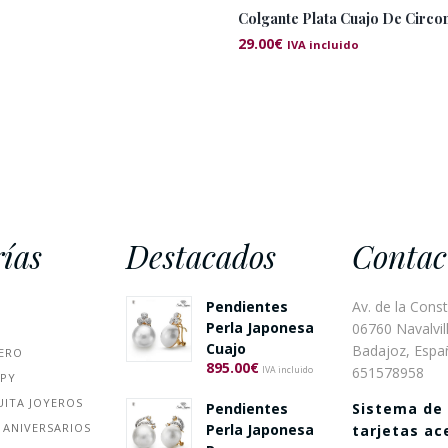
Colgante Plata Cuajo De Circon
29.00
€
IVA incluido
ías
Destacados
Contac
Pendientes
Av. de la Const
Perla Japonesa
06760 Navalvill
Cuajo
Badajoz, Espa
ERO
895.00
€
651578958
IVA incluido
PPY
UITA JOYEROS
Sistema de
Pendientes
 ANIVERSARIOS
Perla Japonesa
tarjetas a