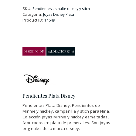
Disney
cantidad
SKU:
Pendientes esmalte disney y stich
Categoría:
Joyas Disney Plata
Product ID:
14649
DESCRIPCIÓN
VALORACIONES (0)
Pendientes Plata Disney
Pendientes Plata Disney. Pendientes de
Minnie y mickey, campanilla y stich para Niña.
Colección Joyas Minnie y mickey esmaltadas,
fabricados en plata de primera ley. Son joyas
originales de la marca disney.