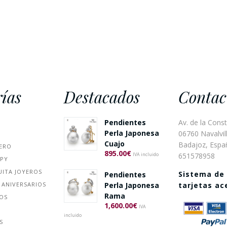
ías
Destacados
Contac
Pendientes
Av. de la Const
Perla Japonesa
06760 Navalvill
Cuajo
Badajoz, Espa
ERO
895.00
€
651578958
IVA incluido
PPY
UITA JOYEROS
Sistema de
Pendientes
 ANIVERSARIOS
Perla Japonesa
tarjetas a
Rama
ÑOS
1,600.00
€
IVA
incluido
S