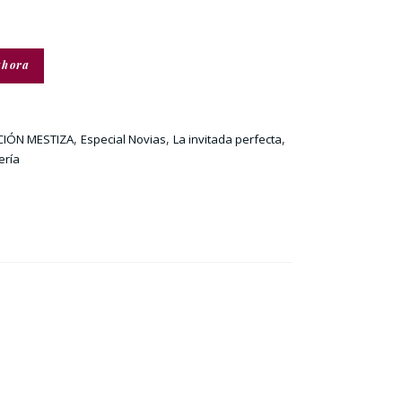
ahora
,
,
,
CIÓN MESTIZA
Especial Novias
La invitada perfecta
ería