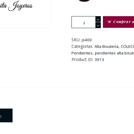
Pendientes
Comprar 
Tokio
Calcedonia
Rosa
SKU:
js400
cantidad
Categorías:
,
Alta Bisutería
COLEC
,
Pendientes
pendientes alta bisut
Product ID:
3913
)