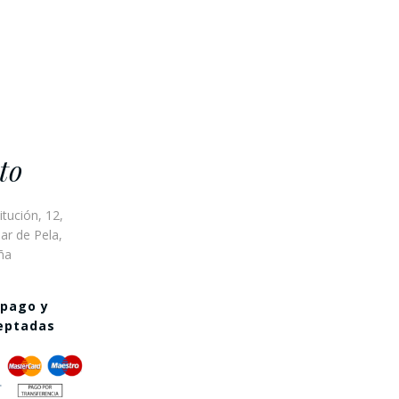
to
itución, 12,
ar de Pela,
ña
 pago y
ceptadas