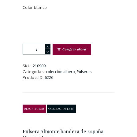
Color blanco
Pulsera
Comprar ahora
Almonte
bandera
de
SKU:
210909
España
Categorías:
,
colección albero
Pulseras
Cuero
Product ID:
6226
y
Acero
cantidad
DESCRIPCIÓN
VALORACIONES (0)
Pulsera Almonte bandera de España