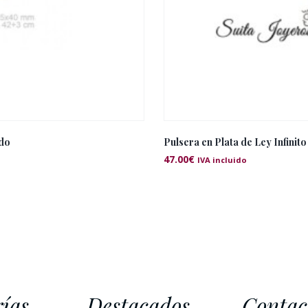
ado
Pulsera en Plata de Ley Infinit
47.00
€
IVA incluido
ías
Destacados
Contac