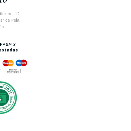
itución, 12,
ar de Pela,
ña
 pago y
ceptadas