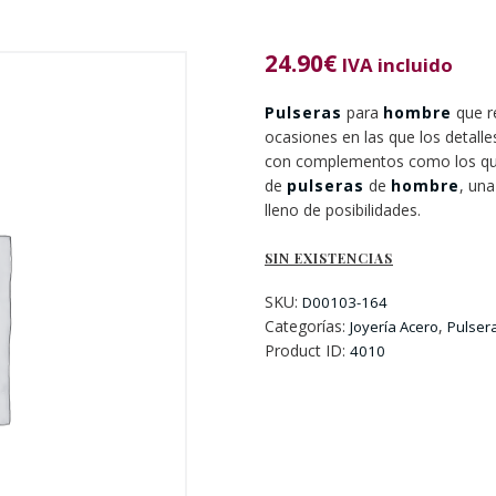
24.90
€
IVA incluido
Pulseras
para
hombre
que r
ocasiones en las que los detall
con complementos como los que
de
pulseras
de
hombre
, una
lleno de posibilidades.
SIN EXISTENCIAS
SKU:
D00103-164
Categorías:
,
Joyería Acero
Pulser
Product ID:
4010