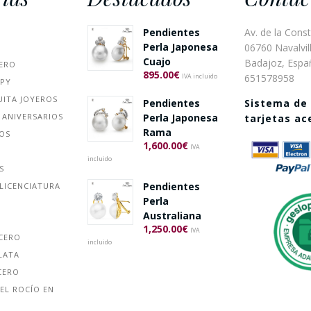
Pendientes
Av. de la Const
Perla Japonesa
06760 Navalvill
Cuajo
Badajoz, Espa
ERO
895.00
€
651578958
IVA incluido
PPY
UITA JOYEROS
Sistema de
Pendientes
 ANIVERSARIOS
Perla Japonesa
tarjetas a
Rama
ÑOS
1,600.00
€
IVA
incluido
S
Pendientes
LICENCIATURA
Perla
Australiana
1,250.00
€
IVA
ACERO
incluido
LATA
CERO
EL ROCÍO EN