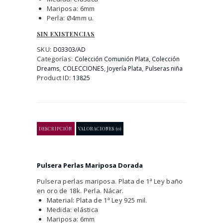
Mariposa: 6mm
Perla: Ø4mm u.
SIN EXISTENCIAS
SKU:
D03303/AD
Categorías:
,
Colección Comunión Plata
Colección
,
,
,
Dreams
COLECCIONES
Joyería Plata
Pulseras niña
Product ID:
13825
DESCRIPCIÓN
VALORACIONES (0)
Pulsera Perlas Mariposa Dorada
Pulsera perlas mariposa. Plata de 1ª Ley baño
en oro de 18k. Perla. Nácar.
Material: Plata de 1ª Ley 925 mil.
Medida: elástica
Mariposa: 6mm