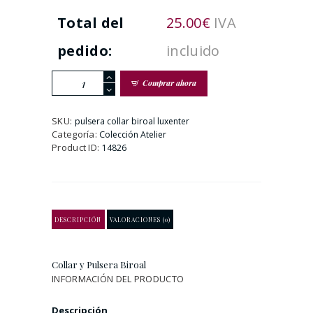
Total del
25.00
€
IVA
pedido:
incluido
Collar
Comprar ahora
y
Pulsera
Biroal
SKU:
pulsera collar biroal luxenter
cantidad
Categoría:
Colección Atelier
Product ID:
14826
DESCRIPCIÓN
VALORACIONES (0)
Collar y Pulsera Biroal
INFORMACIÓN DEL PRODUCTO
Descripción