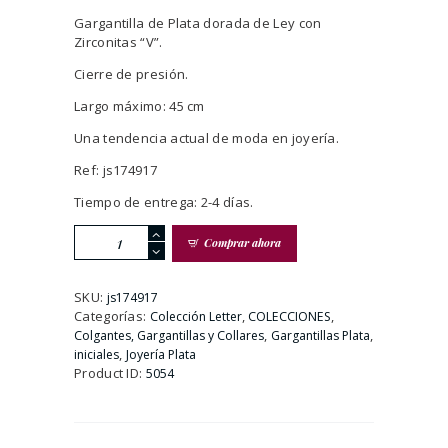
Gargantilla de Plata dorada de Ley con
Zirconitas “V”.
Cierre de presión.
Largo máximo: 45 cm
Una tendencia actual de moda en joyería.
Ref: js174917
Tiempo de entrega: 2-4 días.
Gargantilla
Comprar ahora
Plata
Dorada
Circonitas
SKU:
js174917
e
Categorías:
,
,
Colección Letter
COLECCIONES
Inicial
,
,
Colgantes, Gargantillas y Collares
Gargantillas Plata
V.
,
iniciales
Joyería Plata
cantidad
Product ID:
5054