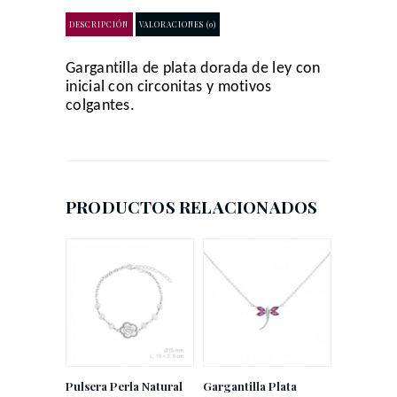
DESCRIPCIÓN
VALORACIONES (0)
Gargantilla de
p
lata
dorada
de
l
ey con
inicial con circonitas y motivos
colgantes.
PRODUCTOS RELACIONADOS
Pulsera Perla Natural
Gargantilla Plata