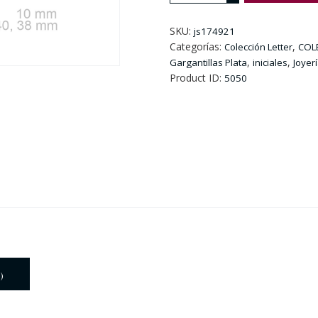
Dorada
Circonitas
SKU:
js174921
e
Categorías:
,
Colección Letter
COL
Inicial
,
,
Gargantillas Plata
iniciales
Joyer
Z.
Product ID:
5050
cantidad
)