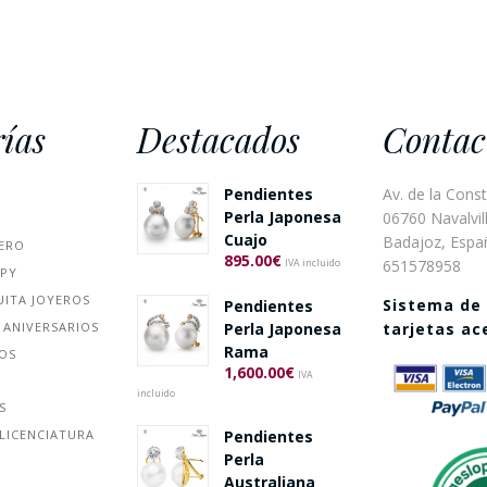
ías
Destacados
Contac
Pendientes
Av. de la Const
Perla Japonesa
06760 Navalvill
Cuajo
Badajoz, Espa
ERO
895.00
€
651578958
IVA incluido
PPY
UITA JOYEROS
Sistema de
Pendientes
 ANIVERSARIOS
Perla Japonesa
tarjetas a
Rama
ÑOS
1,600.00
€
IVA
incluido
S
Pendientes
LICENCIATURA
Perla
Australiana