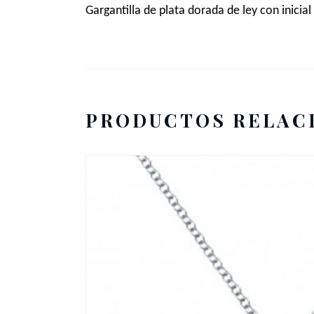
Gargantilla de
p
lata
dorada
de
l
ey con inicia
PRODUCTOS RELAC