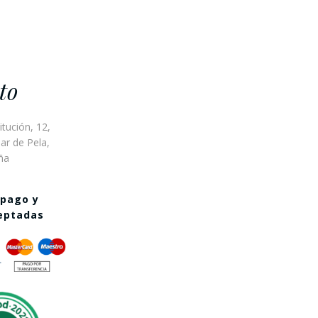
to
itución, 12,
ar de Pela,
ña
 pago y
ceptadas