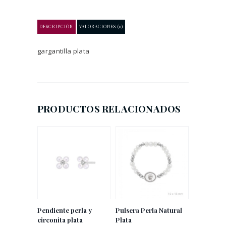
cantidad
DESCRIPCIÓN
VALORACIONES (0)
gargantilla plata
PRODUCTOS RELACIONADOS
Pendiente perla y
Pulsera Perla Natural
circonita plata
Plata