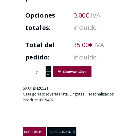
Opciones
0.00
€
IVA
totales:
incluido
Total del
35.00
€
IVA
pedido:
incluido
Gargantilla
Comprar ahora
en
Plata
de
SKU:
js420521
Ley
Categorías:
,
,
Joyería Plata
Lingotes
Personalizados
Dorada
Product ID:
5407
Lingote
(3Caras)
cantidad
DESCRIPCIÓN
VALORACIONES (0)