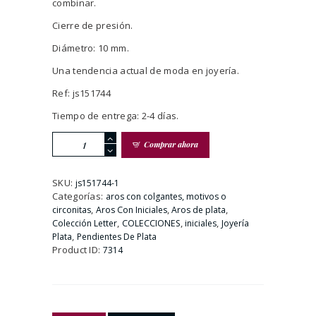
combinar.
Cierre de presión.
Diámetro: 10 mm.
Una tendencia actual de moda en joyería.
Ref: js151744
Tiempo de entrega: 2-4 días.
Pendiente
Comprar ahora
De
Aro
Con
SKU:
js151744-1
Circonitas
Categorías:
aros con colgantes, motivos o
e
,
,
,
circonitas
Aros Con Iniciales
Aros de plata
Inicial
,
,
,
Colección Letter
COLECCIONES
iniciales
Joyería
P
,
Plata
Pendientes De Plata
cantidad
Product ID:
7314