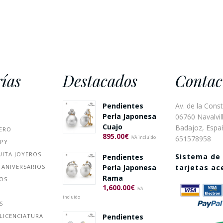
ías
Destacados
Contac
Pendientes
Av. de la Const
Perla Japonesa
06760 Navalvill
Cuajo
Badajoz, Espa
ERO
895.00
€
651578958
IVA incluido
PPY
UITA JOYEROS
Sistema de
Pendientes
 ANIVERSARIOS
Perla Japonesa
tarjetas a
Rama
ÑOS
1,600.00
€
IVA
incluido
S
Pendientes
LICENCIATURA