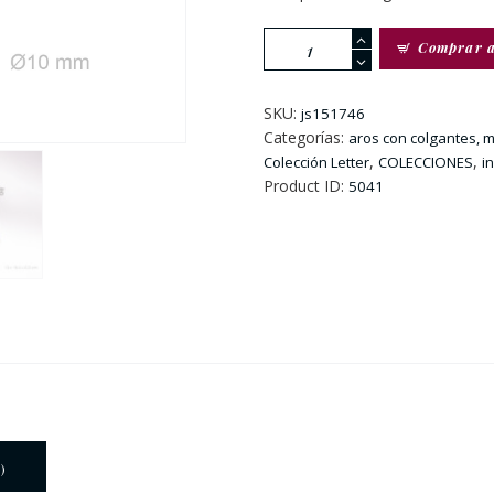
Pendiente
Comprar 
Dorado
De
Aro
SKU:
js151746
Con
Categorías:
aros con colgantes, m
Circonitas
,
,
Colección Letter
COLECCIONES
in
e
Product ID:
5041
Inicial
R
cantidad
)