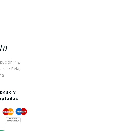
to
itución, 12,
ar de Pela,
ña
 pago y
ceptadas