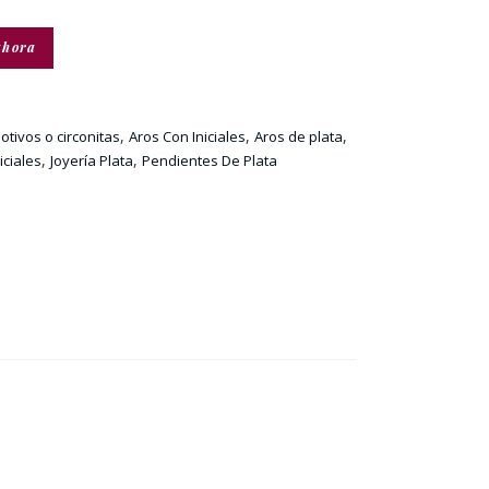
ahora
,
,
,
otivos o circonitas
Aros Con Iniciales
Aros de plata
,
,
iciales
Joyería Plata
Pendientes De Plata