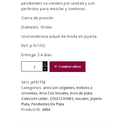
pendientes se venden por unidad y son
perfectos para mezclar y combinar.
Cierre de presión.
Diámetro: 10 mm.
Una tendencia actual de moda en joyería.
Ref: js151732
Entrega: 2-4 días.
Pendiente
Comprar ahora
Dorado
De
Aro
SKU:
js151732
Con
Categorías:
aros con colgantes, motivos o
Circonitas
,
,
,
circonitas
Aros Con Iniciales
Aros de plata
e
,
,
,
Colección Letter
COLECCIONES
iniciales
Joyería
Inicial
,
Plata
Pendientes De Plata
I
Product ID:
4964
cantidad