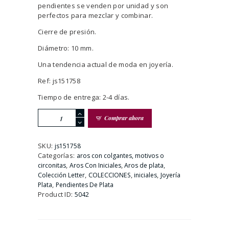
pendientes se venden por unidad y son
perfectos para mezclar y combinar.
Cierre de presión.
Diámetro: 10 mm.
Una tendencia actual de moda en joyería.
Ref: js151758
Tiempo de entrega: 2-4 días.
Pendiente
Comprar ahora
Dorado
De
Aro
SKU:
js151758
Con
Categorías:
aros con colgantes, motivos o
Circonitas
,
,
,
circonitas
Aros Con Iniciales
Aros de plata
e
,
,
,
Colección Letter
COLECCIONES
iniciales
Joyería
Inicial
,
Plata
Pendientes De Plata
Z
Product ID:
5042
cantidad