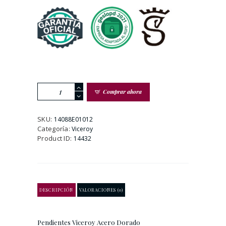
Pendientes
Comprar ahora
Viceroy
Acero
Dorado
SKU:
14088E01012
cantidad
Categoría:
Viceroy
Product ID:
14432
DESCRIPCIÓN
VALORACIONES (0)
Pendientes Viceroy Acero Dorado