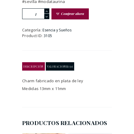
#sevilla #modataurina
Charm
Comprar ahora
Mi
Silencio
(acabado
Categoría:
Esencia y Sueños
pátina)
Product ID:
3105
cantidad
DESCRIPCIÓN
VALORACIONES (0)
Charm fabricado en plata de ley
Medidas 13mm x 11mm
PRODUCTOS RELACIONADOS