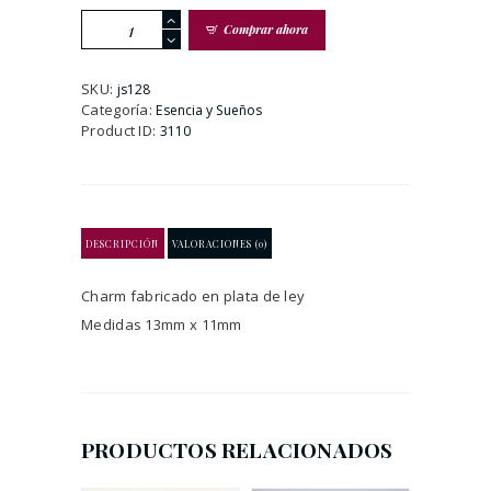
Charm
Comprar ahora
Mi
Templo
(acabado
SKU:
js128
pátina)
Categoría:
Esencia y Sueños
cantidad
Product ID:
3110
DESCRIPCIÓN
VALORACIONES (0)
Charm fabricado en plata de ley
Medidas 13mm x 11mm
PRODUCTOS RELACIONADOS